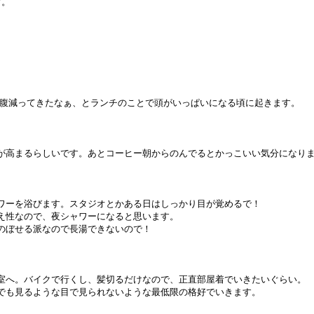
す。
お腹減ってきたなぁ、とランチのことで頭がいっぱいになる頃に起きます。
が高まるらしいです。あとコーヒー朝からのんでるとかっこいい気分になり
ワーを浴びます。スタジオとかある日はしっかり目が覚めるで！
え性なので、夜シャワーになると思います。
のぼせる派なので長湯できないので！
室へ。バイクで行くし、髪切るだけなので、正直部屋着でいきたいぐらい。
でも見るような目で見られないような最低限の格好でいきます。