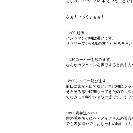
ちなみに2025/11/13(木)ということで
さぁ！いっくよぉぉ！
-------------
11:00 起床
バンドマンの朝は遅いです。
サラリーマンやOLの方々がそろそろ
11:30コーヒーを飲みます。
なんかカフェインを摂取すると集中力
12:00シャワー浴びます。
前日に家から出てないときは朝にシャ
そろそろ寒い時期なってきたので、冷
ちなみに１年中シャワー派です。すぐ
13:00表参道へいく
髪の毛を切りにヘアメイクさんの美容
でも表参道やで！おしゃれの民にゴミ