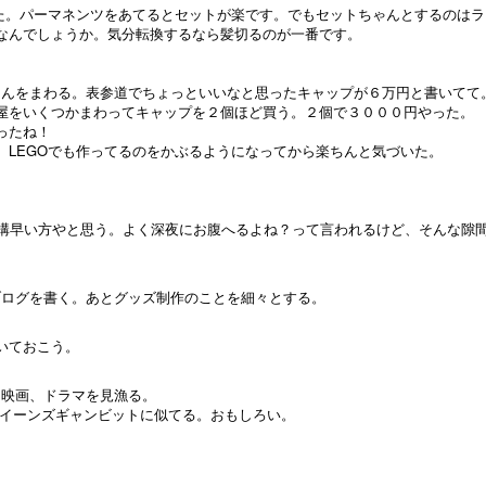
ました。パーマネンツをあてるとセットが楽です。でもセットちゃんとするのは
なんでしょうか。気分転換するなら髪切るのが一番です。
やさんをまわる。表参道でちょっといいなと思ったキャップが６万円と書いてて
屋をいくつかまわってキャップを２個ほど買う。２個で３０００円やった。
ったね！
。LEGOでも作ってるのをかぶるようになってから楽ちんと気づいた。
結構早い方やと思う。よく深夜にお腹へるよね？って言われるけど、そんな隙間
のブログを書く。あとグッズ制作のことを細々とする。
いておこう。
メ、映画、ドラマを見漁る。
とクイーンズギャンビットに似てる。おもしろい。