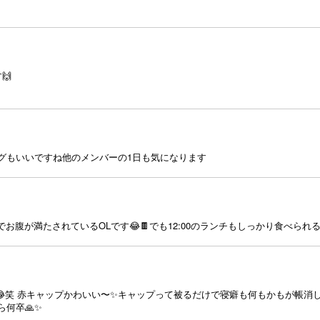
🙌
グもいいですね他のメンバーの1日も気になります
菓子でお腹が満たされているOLです😂🍫でも12:00のランチもしっかり食べら
す😂笑 赤キャップかわいい〜✨️キャップって被るだけで寝癖も何もかもが帳
卒🙏✨️