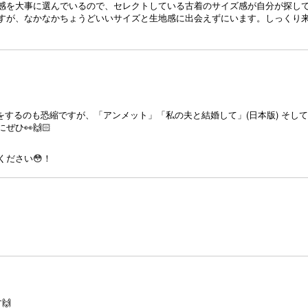
感を大事に選んでいるので、セレクトしている古着のサイズ感が自分が探し
すが、なかなかちょうどいいサイズと生地感に出会えずにいます。しっくり
提案をするのも恐縮ですが、「アンメット」「私の夫と結婚して」(日本版) そ
ひ👀🙌🏻
ださい😳！
🙌