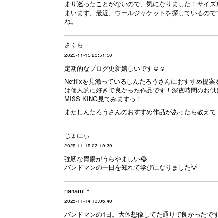
まり巡ったことがないので、気になりました！サイズ
まいます。最近、ウールジャケットを探しているので
ね。
さくら
2025-11-15 23:51:50
定期的なブログ更新嬉しいです☺️☺️
Netflixを見漁っているしんたろうさんにおすすめ
は個人的に好きで良かった作品です！深夜時間のお供にぜ
MISS KING見てみますっ！
またしんたろうさんのおすすめ作品があったら教えてく
じょにぃ
2025-11-15 02:19:39
強靭な胃腸がうらやましい😂
バンドマンの一日を知れて学びになりました💡
nanami＊
2025-11-14 13:06:40
バンドマンの1日。大体想像してた通りで良かったです