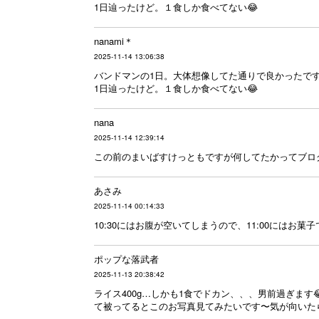
1日辿ったけど。１食しか食べてない😂
nanami＊
2025-11-14 13:06:38
バンドマンの1日。大体想像してた通りで良かったです
1日辿ったけど。１食しか食べてない😂
nana
2025-11-14 12:39:14
この前のまいばすけっともですが何してたかってブロ
あさみ
2025-11-14 00:14:33
10:30にはお腹が空いてしまうので、11:00にはお
ポップな落武者
2025-11-13 20:38:42
ライス400g…しかも1食でドカン、、、男前過ぎま
て被ってるとこのお写真見てみたいです〜気が向いたら何