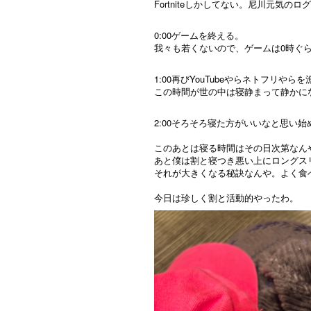
Fortniteしかしてない。尼川元
0:00ゲームを終える。
我々も若くないので、ゲームは0時ぐ
1:00再びYouTubeやらネトフリやらを
この時間が世の中は寝静まって静かに
2:00そろそろ寝た方がいいなと思い始
このあとは寝る時間はその日次第なん
あと僕は割と寝つき悪い上にロングス
それが大きくなる秘訣なんや。よく食
今日は珍しく割と活動的やったわ。