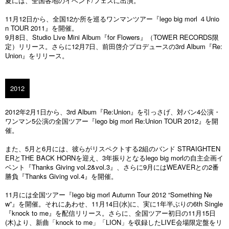
夏には、全国各地のイベント/フェスに出演。
11月12日から、全国12か所を巡るワンマンツアー『lego big morl ４Unio
n TOUR 2011』を開催。
9月8日、Studio Live Mini Album『for Flowers』（TOWER RECORDS限
定）リリース。さらに12月7日、前田啓介プロデュースの3rd Album『Re:
Union』をリリース。
2012
2012年2月1日から、3rd Album『Re:Union』を引っさげ、対バン4公演・
ワンマン5公演の全国ツアー『lego big morl Re:Union TOUR 2012』を開
催。
また、5月と6月には、彼らがリスペクトする2組のバンド STRAIGHTEN
ERとTHE BACK HORNを迎え、3年振りとなるlego big morlの自主企画イ
ベント『Thanks Giving vol.2&vol.3』、さらに9月にはWEAVERとの2番
勝負『Thanks Giving vol.4』を開催。
11月には全国ツアー『lego big morl Autumn Tour 2012 “Something Ne
w”』を開催。それにあわせ、11月14日(水)に、実に1年半ぶりの6th Single
『knock to me』を配信リリース。さらに、全国ツアー初日の11月15日
(木)より、新曲「knock to me」「LION」を収録したLIVE会場限定盤をリ