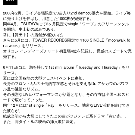
2008年2月、ライブ会場限定で3曲入り2nd demoの販売を開始。ライブ毎
に売り上げを伸ばし、用意した1000枚が完売する。
同年4月、TSUTAYAにて3ヶ月限定でsingle「ワープ」のフリーレンタル
を開始。史上初の試みであり、
常に【貸出中】の店舗が相次いだ。
さらに5月には、TOWER RECORDS限定で ¥100 SINGLE「moonwalk fo
r a week」をリリース。
オリコン インディーズチャート初登場4位を記録し、脅威のスピードで完
売する。
6月11日には、満を持して1st mini album「Tuesday and Thursday」をリ
リース。
夏には全国各地の大型フェス/イベントに参加。
長身のフロント3人の圧倒的存在感とそれを支えるDr. アサカワのパワフ
ル且つ繊細なリズム。
その強烈なLIVEパフォーマンスが話題となり、その存在は全国へ猛スピ
ードで広がっていった。
同年12月には1st single「Ray」をリリース。地道なLIVE活動を続けてき
た彼らが、
結成当初から大切にしてきたこの曲がフジテレビ系ドラマ「赤い糸」、
また、同タイトルの映画の挿入歌に決定。