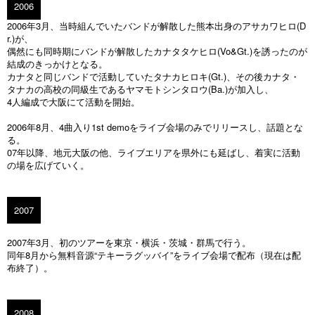
2006
2006年3月、当時組んでいたバンドが解散した熊本出身のアサカワヒロ(D
r.)が、
偶然にも同時期にバンドが解散したカナタタケヒロ(Vo&Gt.)を誘ったのが
結成のきっかけとなる。
カナタと同じバンドで活動していたタナカヒロキ(Gt.)、その後カナタ・
タナカの高校の同級生であるヤマモトシンタロウ(Ba.)が加入し、
4人編成で大阪にて活動を開始。
2006年8月、4曲入り1st demoをライブ会場のみでリリースし、話題とな
る。
07年以降、地元大阪の他、ライブエリアを県外にも延ばし、着実に活動
の場を広げていく。
2007
2007年3月、初のツアーを東京・横浜・茨城・群馬で行う。
同年8月から無料音源“テキーラグッバイ”をライブ会場で配布（現在は配
布終了）。
2008