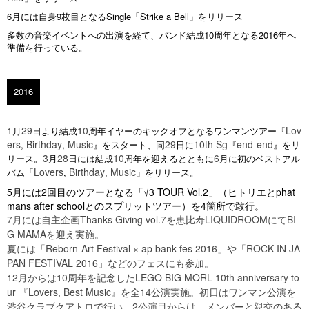
6月には自身9枚目となるSingle「Strike a Bell」をリリース
多数の音楽イベントへの出演を経て、バンド結成10周年となる2016年へ
準備を行っている。
2016
1
29
10
Lov
月
日より結成
周年イヤーのキックオフとなるワンマンツアー『
ers
Birthday
Music
29
10th Sg
end-end
,
,
』をスタート、
同
日に
『
』をリ
3
28
10
6
リース。
月
日には結成
周年を迎えるとともに
月に初のベストアル
Lovers
Birthday
Music
バム「
,
,
」をリリース。
5
月には
2
回目のツアーとなる「
√3 TOUR Vol.2
」（ヒトリエと
phat
mans after school
とのスプリットツアー）を
4
箇所で敢行。
7
月には自主企画
Thanks Giving vol.7
を恵比寿
LIQUIDROOM
にて
BI
G MAMA
を迎え実施。
夏には「
Reborn‑Art Festival × ap bank fes 2016
」や「
ROCK IN JA
PAN FESTIVAL 2016
」などのフェスにも参加。
12
月からは
10
周年を記念した
LEGO BIG MORL 10th anniversary to
ur
『
Lovers
,
Best Music
』を全
14
公演実施。初日はワンマン公演を
渋谷クラブクアトロで行い、
2
公演目からは、メンバーと親交のある