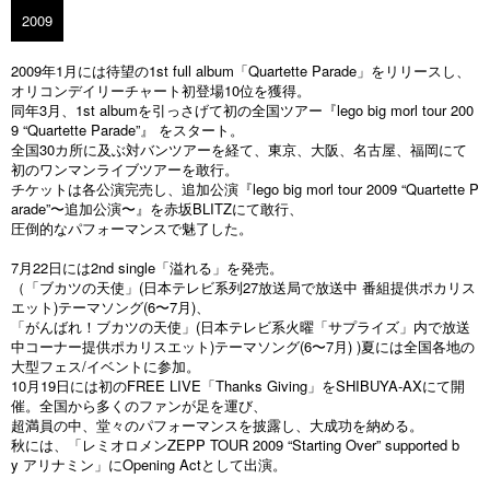
2009
2009年1月には待望の1st full album「Quartette Parade」をリリースし、
オリコンデイリーチャート初登場10位を獲得。
同年3月、1st albumを引っさげて初の全国ツアー『lego big morl tour 200
9 “Quartette Parade”』 をスタート。
全国30カ所に及ぶ対バンツアーを経て、東京、大阪、名古屋、福岡にて
初のワンマンライブツアーを敢行。
チケットは各公演完売し、追加公演『lego big morl tour 2009 “Quartette P
arade”〜追加公演〜』を赤坂BLITZにて敢行、
圧倒的なパフォーマンスで魅了した。
7月22日には2nd single「溢れる」を発売。
（「ブカツの天使」(日本テレビ系列27放送局で放送中 番組提供ポカリス
エット)テーマソング(6〜7月)、
「がんばれ！ブカツの天使」(日本テレビ系火曜「サプライズ」内で放送
中コーナー提供ポカリスエット)テーマソング(6〜7月) )夏には全国各地の
大型フェス/イベントに参加。
10月19日には初のFREE LIVE「Thanks Giving」をSHIBUYA-AXにて開
催。全国から多くのファンが足を運び、
超満員の中、堂々のパフォーマンスを披露し、大成功を納める。
秋には、「レミオロメンZEPP TOUR 2009 “Starting Over” supported b
y アリナミン」にOpening Actとして出演。