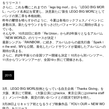
をリリース！
さらに、これを機にこれまでの「lego big morl」から「LEGO BIG MOR
L」へバンド名表記を変更し、決意新たに“新生 LEGO BIG MORL”として
バンドの第二章を本格始動。
昨年の鬱憤を晴らすかのように、今夏は各地ロックフェス／イベントに
多数出演。新たなサウンドを引っさげたパフォーマンスに期待が高まっ
ている。
そんな中、10月22日に前作「Re:Union」から約3年振りとなるアルバム
「NEW WORLD」のリリースが決定！
最新シングル「RAINBOW」に続き、アルバムからの超先行曲「Spark i
n the end」MVも公開。進化したバンドサウンドが凝縮したアルバムへの
期待が高まる。
さらに、約2年半振りの全国ツアー開催も決定！10月から対バンツアー、
11月からワンマンツアーが、全国19ヶ所にて開催される。
2015
3月、LEGO BIG MORL恒例となっている自主企画「Thanks Giving」を
大阪、東京にて開催。（大阪公演にはtacica、東京公演にはcinema staff
と）メンバー自身、親交の深い2バンドとの競演で好評を得た。
3月28日
よりキャリア初となるライブ映像作品「YOU t OUR = NEW WO
RLD」をリリース