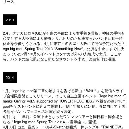
リース。
2013
2月、タナカヒロキ(Gt.)が不慮の事故により右手首を骨折、神経の手術も
必要とする大怪我により療養とリハビリのため表立ったバンド活動一時
休止を余儀なくされる。4月に東京・名古屋・大阪にて開催予定だった『l
ego big morl Spring Tour 2013 "Something New"』公演を中止。すでに決
まっていた2月〜3月のイベントはタナカ以外の3人編成で出演。ここか
ら、バンドの進化系となる新たなサウンドを求め、楽曲制作に没頭。
2014
1月、lego big morl第二章の始まりを告げる新曲「Wait？」を配信＆ライ
ブ会場限定盤としてリリース、そして自主企画イベント『lego big morl “T
hanks Giving” vol.5 supported by TOWER RECORDS』を親交の深いflum
poolをゲストバンドに迎えて開催し、約 1年振りに始動。春に向けて全国
各地イベント/フェスへの出演が続々決定。
4月には、1年前に公演中止となったワンマンツアーと同日程・同会場と
なる「lego big morl Spring Tour 2014 ～雪辱編～」開催。
4月30日には、音楽レーベルA-Sketch移籍第一弾シングル「RAINBOW」