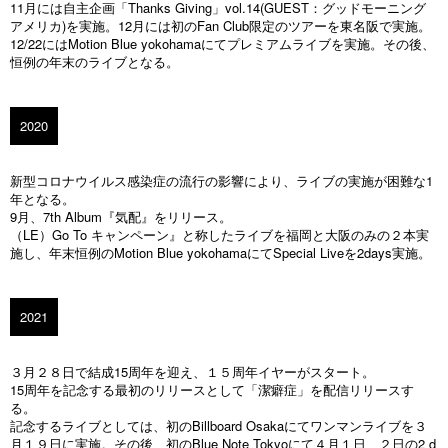
11月には自主企画「Thanks Giving」vol.14(GUEST：グッドモーニング
アメリカ)を実施。12月には初のFan Club限定のツアーを東名阪で実施。
12/22にはMotion Blue yokohamaにてプレミアムライブを実施。その後、
恒例の年末のライブとなる。
2020
新型コロナウイルス感染症の流行の影響により、ライブの実施が困難な1
年となる。
9月、7th Album『気配』をリリース。
（LE）Go To キャンペーン』と称したライブを福岡と大阪のみの２本実
施し、年末恒例のMotion Blue yokohamaにてSpecial Liveを2days実施。
2021
３月２８日で結成15周年を迎え、１５周年イヤーがスタート。
15周年を記念する最初のリリースとして「潔癖症」を配信リリースす
る。
記念するライブとしては、初のBillboard Osakaにてワンマンライブを３
月１９日に実施。その後、初のBlue Note Tokyoにて４月１日、２日の2 d