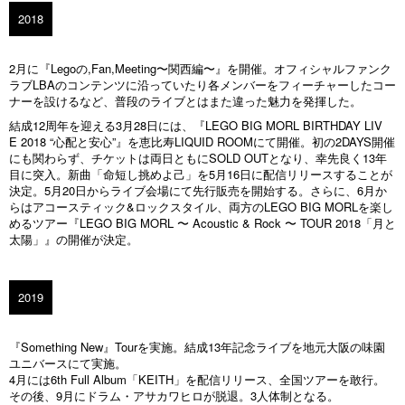
2018
2月に『Legoの,Fan,Meeting〜関西編〜』を開催。オフィシャルファンク
ラブLBAのコンテンツに沿っていたり各メンバーをフィーチャーしたコー
ナーを設けるなど、普段のライブとはまた違った魅力を発揮した。
結成12周年を迎える3月28日には、『LEGO BIG MORL BIRTHDAY LIV
E 2018 “心配と安心”』を恵比寿LIQUID ROOMにて開催。初の2DAYS開催
にも関わらず、チケットは両日ともにSOLD OUTとなり、幸先良く13年
目に突入。新曲「命短し挑めよ己」を5月16日に配信リリースすることが
決定。5月20日からライブ会場にて先行販売を開始する。さらに、6月か
らはアコースティック&ロックスタイル、両方のLEGO BIG MORLを楽し
めるツアー『LEGO BIG MORL 〜 Acoustic & Rock 〜 TOUR 2018「月と
太陽」』の開催が決定。
2019
『Something New』Tourを実施。結成13年記念ライブを地元大阪の味園
ユニバースにて実施。
4月には6th Full Album「KEITH」を配信リリース、全国ツアーを敢行。
その後、9月にドラム・アサカワヒロが脱退。3人体制となる。