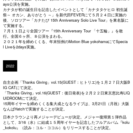
ays公演を実施。
カナタが初の誕生日を記念したイベントとして「カナタタケヒロ 初生誕
祭～ オカン、ありがとう ～」を新代田FEVERにて５月２４日に実施の
後、ソロツアー「カナたび 15th Anniversary Solo Live Tour」を東名阪に
て実施する。
７月１１日より全国ツアー『15th Anniversary Tour 「十五輪」』を敢
行。全国６ヶ所、８公演をまわる。
２０２１年を締めくくる、年末恒例のMotion Blue yokohamaにてSpecia
l Liveを2days実施。
2022
自主企画「Thanks Giving」vol.15(GUEST：ヒトリエ)を１月２７日大阪B
IG CATにて決定。
「Thanks Giving」vol.16(GUEST：後日発表)を２月２２日東京恵比寿LIQ
UIDROOMにて決定。
15周年イヤーを締めくくる集大成となるライブは、3月21日（月祝）大阪
なんばHatchで実施することが決定。
日本クラウンより再メジャーデビューが決定。メジャー復帰第１弾作品
として、3/16（水）に結成１５周年イヤーを記念したフルアルバム『kolu
_kokolu』（読み：コル・ココル）をリリースすることが決定。