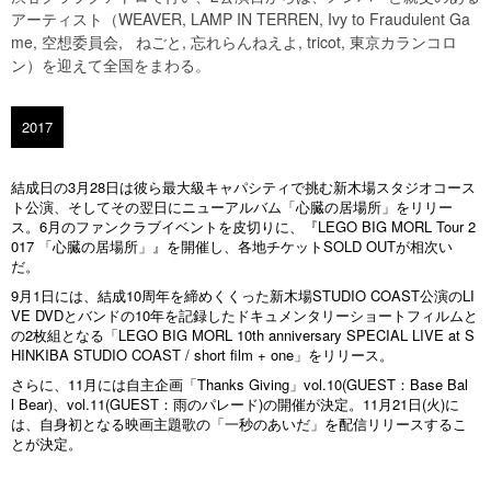
アーティスト（
WEAVER
,
LAMP IN TERREN
,
Ivy to Fraudulent Ga
me
,
空想委員会,
ねごと,
忘れらんねえよ,
tricot
,
東京カランコロ
ン）を迎えて全国をまわる。
2017
結成日の3月28日は彼ら最大級キャパシティで挑む新木場スタジオコース
ト公演、そしてその翌日にニューアルバム「心臓の居場所」をリリー
ス。6月のファンクラブイベントを皮切りに、『LEGO BIG MORL Tour 2
017 「心臓の居場所」』を開催し、各地チケットSOLD OUTが相次い
だ。
9月1日には、結成10周年を締めくくった新木場STUDIO COAST公演のLI
VE DVDとバンドの10年を記録したドキュメンタリーショートフィルムと
の2枚組となる「LEGO BIG MORL 10th anniversary SPECIAL LIVE at S
HINKIBA STUDIO COAST / short film + one」をリリース。
さらに、11月には自主企画「Thanks Giving」vol.10(GUEST：Base Bal
l Bear)、vol.11(GUEST：雨のパレード)の開催が決定。11月21日(火)に
は、自身初となる映画主題歌の「一秒のあいだ」を配信リリースするこ
とが決定。