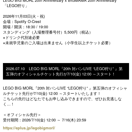
LEGO BIG MORL 20th Anniversary x BIGMAMA 20th Anniversary
「LEGO狩り」
2026年11月03日(火・祝)
会場：Spotify O-Crest
開場 / 開演：18:30 / 19:00
スタンディング（入場整理番号付）5,500円（税込）
※ドリンク代別途必要
※未就学児童のご⼊場は出来ません（⼩学⽣以上チケット必要）
2026.07.10
LEGO BIG MORL『20th 対バンLIVE “LEGO狩り” 』第
五弾のオフィシャルチケット先行が7/10(金) 12:00 ～スタート！
LEGO BIG MORL『20th 対バンLIVE “LEGO狩り” 』第五弾のオフィシャ
ルチケット先行が7/10(金) 12:00 ～スタートいたします！
こちらの先行はどなたでもお申し込みできますので、ぜひお見逃しな
く…！
＜オフィシャル先行＞
受付期間：2026/7/10(金) 12:00 ～ 7/16(木) 23:59
https://eplus.jp/legobigmorl/