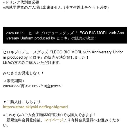
※ドリンク代別途必要
※未就学児童のご⼊場は出来ません（⼩学⽣以上チケット必要）
2026.06.29
ヒロキプロデュースグッズ『LEGO BIG MORL 20th Ann
iversary Uniform produced by ヒロキ』の販売が決定！
ヒロキプロデュースグッズ『LEGO BIG MORL 20th Anniversary Unifor
m produced by ヒロキ』の販売が決定致しました！
LBAの方のみご購入いただけます。
みなさまお見逃しなく！​
＜販売期間＞
2026/6/29(月)19:00〜7/10(金)23:59
▼ご購入はこちらより
https://store.skiyaki.net/legobigmorl
※これからのご入会(月額330円税込)でも購入できます！
新規無料会員登録後、
マイページ
より有料会員登録へお進みくださ
い。