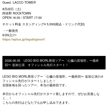
Guest: LACCO TOWER
8月22日（土)
阿倍野 ROCKTOWN
OPEN 16:30 / START 17:00
チケット料金 スタンディング¥ 5,500(税込・ドリンク代別)
・一般発売
6/20(土)〜
https://eplus.jp/legobigmorl/
2026.06.05
LEGO BIG MORL再現ツアー「心臓の居場所」〜最終
回〜 追加公演 オフィシャル先行スタート！
LEGO BIG MORL再現ツアー「心臓の居場所」〜最終回〜 追加公演のオ
フィシャル先行がスタートしました！
全国各地を回ったツアー、本当の最終回です。
本日からオフィシャル先行がスタート致しますので、ぜひお見逃しな
く…！
こちらの先行はどなたでもお申し込みできます。