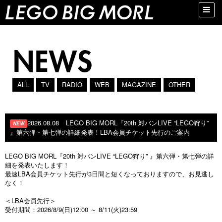
Toggle
naviga
ALL
TV
RADIO
WEB
MAGAZINE
OTHER
2026.08.08
LEGO BIG MORL『20th 対バンLIVE “LEGO狩り”
NEW
』第六弾・第七弾の詳細発表！LBA会員チケット先行のご案内
LEGO BIG MORL『20th 対バンLIVE “LEGO狩り” 』第六弾・第七弾の詳
細を発表いたします！
最速LBA会員チケット先行が3日間と短くなっておりますので、お見逃し
なく！
＜LBA会員先行＞
受付期間：2026/8/9(日)12:00 ～ 8/11(火)23:59