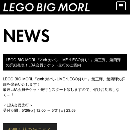
Toggle
naviga
LEGO BIG MORL『20th 対バンLIVE “LEGO狩り” 』第三弾、第四弾
の詳細発表！LBA会員チケット先行のご案内
LEGO BIG MORL『20th 対バンLIVE “LEGO狩り” 』第三弾、第四弾の詳
細を発表いたします！
最速LBA会員チケット先行もスタート致しますので、ぜひお見逃しな
く…！
＜LBA会員先行＞
受付期間：5/26(火) 12:00 ～ 5/31(日) 23:59
お申し込みはこちら