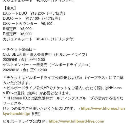
カジュアルシート ¥6,400-（1ドリンク付）
【東京】
DXシートDUO ¥18,200-（ペア販売）
DUOシート ¥17,100-（ペア販売）
DXシートカウンター ¥9,100-
S指定席 ¥8,000-
R指定席 ¥6,900-
カジュアルシート ¥6,400-（1ドリンク付）
＜チケット発売日＞
Club BBL会員・法人会員先行（ビルボードライブ）
2026/6/5（金）正午12:00
ゲストメンバー・一般発売（ビルボードライブ／e+）
2026/6/12（金）正午12:00
＊チケットはビルボードライブ公式HPおよびe+（イープラス）にてご購
入いただけます。
＊ビルボードライブ公式HPでチケットをご購入いただく際にはHH cros
s IDへの登録（無料）が必要となります。
＊HH cross IDとは阪急阪神ホールディングスグループが提供する様々な
サービスを、
ひとつのIDでご利用いただくためのIDです。（
https://www.hhcross.han
kyu-hanshin.jp/
参照）
ビルボードライブ公式HP：
https://www.billboard-live.com/