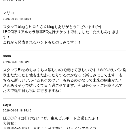
マリコ
2026-06-03 19:33:21
スタッフblogもヒロキさんblogもありがとうございます(^^)
LEGO狩りアルカラ無事FC先行チケット取れました！たのしみすぎま
す！
これから発表されるバンドもたのしみです！！
nana
2026-06-03 18:58:35
スタッフBlogめちゃくちゃ嬉しいので続けてほしいです！8/29の対バン発
表まだだったし他もまだあったりするのかなって楽しみにしてます！も
ちろん新しいアルバムもそのツアーもあるのかなって未来の約束がたく
さんありそうで嬉しくて日々過ごせてます。今日チケットご用意されて
たので誕生日も祝いに行きますね！
sayu
2026-06-03 18:35:16
LEGO狩りは行けないけど、東京ビルボード当選したぁ！
大興奮！
北海道から参戦します！！その前に、ジョインアライブ