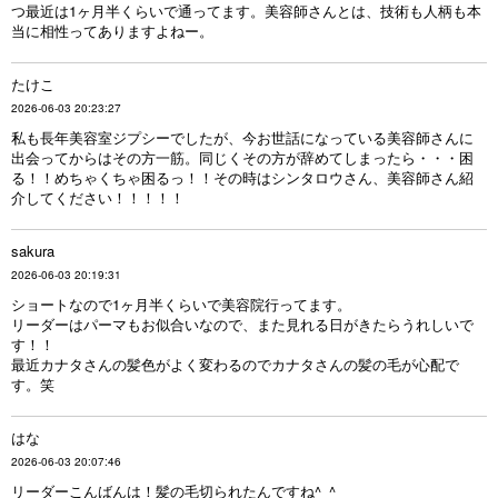
つ最近は1ヶ月半くらいで通ってます。美容師さんとは、技術も人柄も本
当に相性ってありますよねー。
たけこ
2026-06-03 20:23:27
私も長年美容室ジプシーでしたが、今お世話になっている美容師さんに
出会ってからはその方一筋。同じくその方が辞めてしまったら・・・困
る！！めちゃくちゃ困るっ！！その時はシンタロウさん、美容師さん紹
介してください！！！！！
sakura
2026-06-03 20:19:31
ショートなので1ヶ月半くらいで美容院行ってます。
リーダーはパーマもお似合いなので、また見れる日がきたらうれしいで
す！！
最近カナタさんの髪色がよく変わるのでカナタさんの髪の毛が心配で
す。笑
はな
2026-06-03 20:07:46
リーダーこんばんは！髪の毛切られたんですね‎^_^