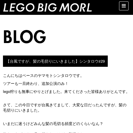
Toggle
naviga
【台風ですが、髪の毛切りにいきました】シンタロウ♯29
こんにちはベースのヤマモトシンタロウです。
ツアーも一旦終わり、追加公演のみ！
lego狩りも無事にやりとげました。来てくださった皆様ありがとんです。
さて、この今日ですが台風きてまして、大変な日だったんですが、髪の
毛切りにいきました。
いまだに迷うけどみんな髪の毛切る頻度どのくらいなん？