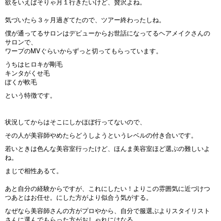
欲をいえばそりゃ月１行きたいけど、贅沢よね。
気づいたら３ヶ月過ぎてたので、ツアー終わったしね。
僕が通ってるサロンはデビューからお世話になってるヘアメイクさんの
サロンで、
ワープのMVぐらいからずっと切ってもらっています。
うちはヒロキが剛毛
キンタがくせ毛
ぼくが軟毛
という特徴です。
状況してからはそこにしかほぼ行ってないので、
その人が美容師やめたらどうしようというレベルの付き合いです。
若いときは色んな美容室行ったけど、ほんま美容室ほど選ぶの難しいよ
ね。
まじで相性あるて。
あと自分の経験からですが、これにしたい！よりこの雰囲気に近づけつ
つあとはお任せ。にした方がより似合う気がする。
なぜなら美容師さんの方がプロやから、自分で服選ぶよりスタイリスト
さんに選んでもらった方がおしゃれにはなる。