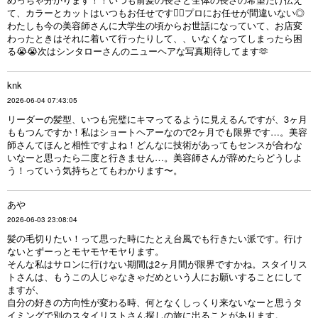
て、カラーとカットはいつもお任せです💇‍♀️プロにお任せが間違いない◎
わたしも今の美容師さんに大学生の頃からお世話になっていて、お店変
わったときはそれに着いて行ったりして、、いなくなってしまったら困
る😭😭次はシンタローさんのニューヘアな写真期待してます🫶
knk
2026-06-04 07:43:05
リーダーの髪型、いつも完璧にキマってるように見えるんですが、3ヶ月
ももつんですか！私はショートヘアーなので2ヶ月でも限界です…。美容
師さんてほんと相性ですよね！どんなに技術があってもセンスが合わな
いなーと思ったら二度と行きません…。美容師さんが辞めたらどうしよ
う！っていう気持ちとてもわかります〜。
あや
2026-06-03 23:08:04
髪の毛切りたい！って思った時にたとえ台風でも行きたい派です。行け
ないとずーっとモヤモヤモヤります。
そんな私はサロンに行けない期間は2ヶ月間が限界ですかね。スタイリス
トさんは、もうこの人じゃなきゃだめという人にお願いすることにして
ますが、
自分の好きの方向性が変わる時、何となくしっくり来ないなーと思うタ
イミングで別のスタイリストさん探しの旅に出ることがあります。