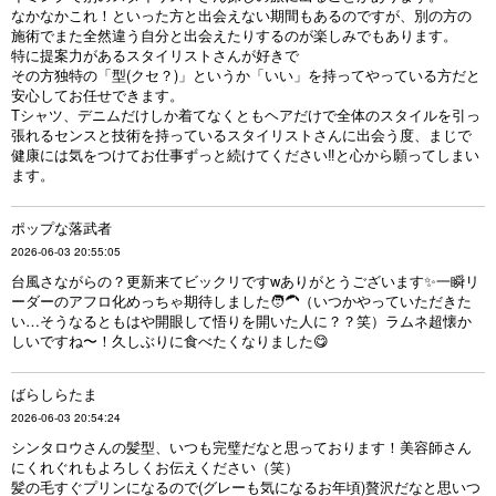
なかなかこれ！といった方と出会えない期間もあるのですが、別の方の
施術でまた全然違う自分と出会えたりするのが楽しみでもあります。
特に提案力があるスタイリストさんが好きで
その方独特の「型(クセ？)」というか「いい」を持ってやっている方だと
安心してお任せできます。
Tシャツ、デニムだけしか着てなくともヘアだけで全体のスタイルを引っ
張れるセンスと技術を持っているスタイリストさんに出会う度、まじで
健康には気をつけてお仕事ずっと続けてください‼︎と心から願ってしまい
ます。
ポップな落武者
2026-06-03 20:55:05
台風さながらの？更新来てビックリですwありがとうございます✨一瞬リ
ーダーのアフロ化めっちゃ期待しました🧑‍🦱（いつかやっていただきた
い…そうなるともはや開眼して悟りを開いた人に？？笑）ラムネ超懐か
しいですね〜！久しぶりに食べたくなりました😋
ばらしらたま
2026-06-03 20:54:24
シンタロウさんの髪型、いつも完璧だなと思っております！美容師さん
にくれぐれもよろしくお伝えください（笑）
髪の毛すぐプリンになるので(グレーも気になるお年頃)贅沢だなと思いつ