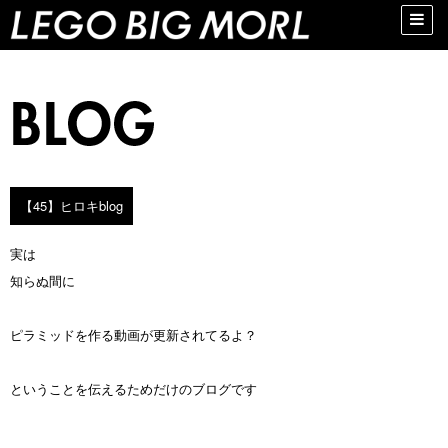
Toggle
naviga
【45】ヒロキblog
実は
知らぬ間に
ピラミッドを作る動画が更新されてるよ？
ということを伝えるためだけのブログです