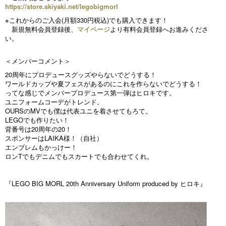
https://store.skiyaki.net/legobigmorl
※これからのご入会(月額330円税込)でも購入できます！
新規無料会員登録後、
マイページ
より有料会員登録へお進みくださ
い。
＜メンバーコメント＞
20周年にプロデュースグッズやらないでどうする！
ワールドカップや夏フェスがあるのにこれを作らないでどうする！
ってな感じでメンバープロデュース第一弾はヒロキです。
ユニフォームコーデがトレンド。
OURSのMVでも僕は代表ユニを着させてもろて。
LEGOでも作りたい！
背番号は20周年の20！
スポンサーはLAIKA様！（自社）
エンブレムもかっけー！
ロンTでもデニムでもスカートでも合わせてくれ。
『LEGO BIG MORL 20th Anniversary Uniform produced by ヒロキ』