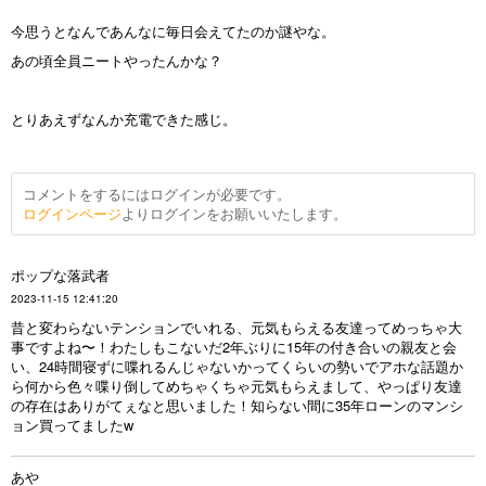
今思うとなんであんなに毎日会えてたのか謎やな。
あの頃全員ニートやったんかな？
とりあえずなんか充電できた感じ。
コメントをするにはログインが必要です。
ログインページ
よりログインをお願いいたします。
ポップな落武者
2023-11-15 12:41:20
昔と変わらないテンションでいれる、元気もらえる友達ってめっちゃ大
事ですよね〜！わたしもこないだ2年ぶりに15年の付き合いの親友と会
い、24時間寝ずに喋れるんじゃないかってくらいの勢いでアホな話題か
ら何から色々喋り倒してめちゃくちゃ元気もらえまして、やっぱり友達
の存在はありがてぇなと思いました！知らない間に35年ローンのマンシ
ョン買ってましたw
あや