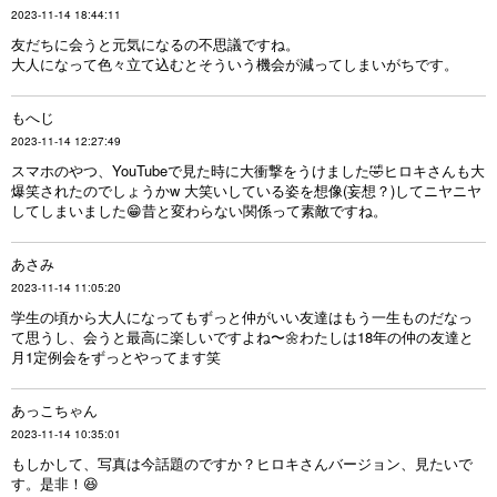
2023-11-14 18:44:11
友だちに会うと元気になるの不思議ですね。
大人になって色々立て込むとそういう機会が減ってしまいがちです。
もへじ
2023-11-14 12:27:49
スマホのやつ、YouTubeで見た時に大衝撃をうけました🤣ヒロキさんも大
爆笑されたのでしょうかw 大笑いしている姿を想像(妄想？)してニヤニヤ
してしまいました😁昔と変わらない関係って素敵ですね。
あさみ
2023-11-14 11:05:20
学生の頃から大人になってもずっと仲がいい友達はもう一生ものだなっ
て思うし、会うと最高に楽しいですよね〜🌼わたしは18年の仲の友達と
月1定例会をずっとやってます笑
あっこちゃん
2023-11-14 10:35:01
もしかして、写真は今話題のですか？ヒロキさんバージョン、見たいで
す。是非！😆