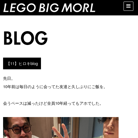
Toggle
naviga
【11】ヒロキblog
先日。
10年前は毎日のように会ってた友達と久しぶりにご飯を。
会うペースは減ったけど全員10年経ってもアホでした。