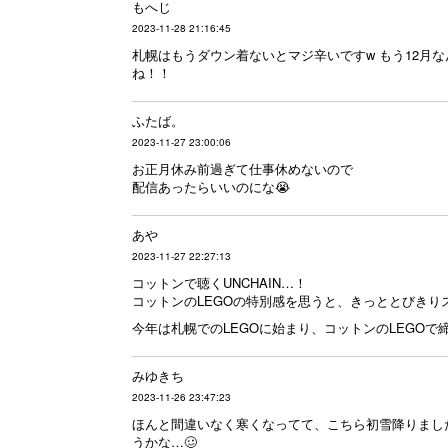
もへじ
2023-11-28 21:16:45
札幌はもうダウン着ないとマジ辛いですw もう12月
ね！！
ふたば。
2023-11-27 23:00:06
お正月休み前過ぎて仕事休めないので
配信あったらいいのにな😭
あや
2023-11-27 22:27:13
コットンで聴くUNCHAIN…！
コットンのLEGOの特別感を思うと、きっととびき
今年は札幌でのLEGOに始まり、コットンのLEGO
みゆきち
2023-11-26 23:47:23
ほんと間違いなく寒くなってて、こちら初雪降りまし
うかな…🥴