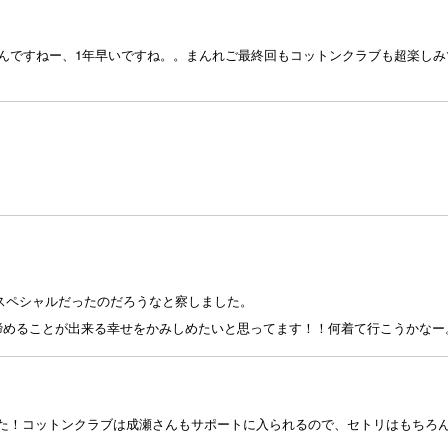
なんですねー、1年早いですね。。まんれご最終回もコットンクラブも超楽しみ
りスペシャルだったのだろうなと察しました。
で締めることが出来る幸せをかみしめたいと思ってます！！何着て行こうかなー
た！コットンクラブは成瀬さんもサポートに入られるので、セトリはもちろ