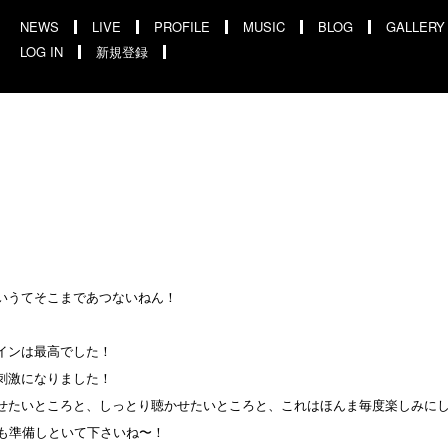
NEWS
LIVE
PROFILE
MUSIC
BLOG
GALLERY
LOG IN
新規登録
いうてそこまであつないねん！
インは最高でした！
刺激になりました！
せたいところと、しっとり聴かせたいところと、これはほんま毎度楽しみに
んも準備しといて下さいね〜！