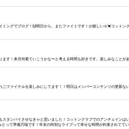
ミングでブログ！🙌明日から、またファイトです！が嬉しい☺️💓コットン
ります！来月何着ていこうかな〜と考える時間も好きです。楽しみなことがある
れごファイナルを楽しみにしてます！！明日はメンバーコンテンツの更新ない月
もスタンバイさせなきゃと思いました！コットンクラブでのアンチェインは
休みとって準備万端です！年末の特別なライブって幸せな時間が約束されてて