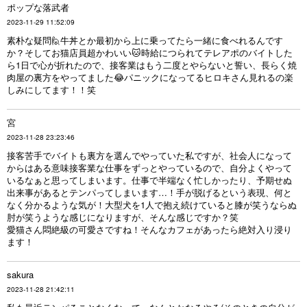
ポップな落武者
2023-11-29 11:52:09
素朴な疑問🙋牛丼とか最初から上に乗ってたら一緒に食べれるんです
か？そしてお猫店員超かわいい🐱時給につられてテレアポのバイトした
ら1日で心が折れたので、接客業はもう二度とやらないと誓い、長らく焼
肉屋の裏方をやってました😂パニックになってるヒロキさん見れるの楽
しみにしてます！！笑
宮
2023-11-28 23:23:46
接客苦手でバイトも裏方を選んでやっていた私ですが、社会人になって
からはある意味接客業な仕事をずっとやっているので、自分よくやって
いるなぁと思ってしまいます。仕事で半端なく忙しかったり、予期せぬ
出来事があるとテンパってしまいます…！手が脱げるという表現、何と
なく分かるような気が！大型犬を1人で抱え続けていると膝が笑うならぬ
肘が笑うような感じになりますが、そんな感じですか？笑
愛猫さん悶絶級の可愛さですね！そんなカフェがあったら絶対入り浸り
ます！
sakura
2023-11-28 21:42:11