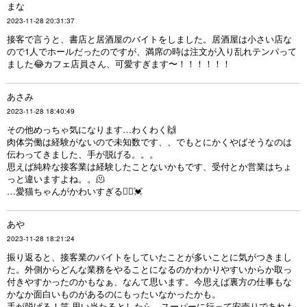
まな
2023-11-28 20:31:37
接客で言うと、書店と居酒屋のバイトをしました。居酒屋は小さい店な
ので1人でホールだったのですが、満席の時は注文が入り乱れテンパって
ました😂カフェ店員さん、可愛すぎます〜！！！！！！
あさみ
2023-11-28 18:40:49
その他めっちゃ気になります…わくわく🙌
肉体労働は経験がないので未知数です、、でもとにかくやばそうなのは
伝わってきました、手が脱げる。。。
思えば純粋な接客業は経験したことないかもです、受付とか営業はちょ
っと違いますよね。。🫠
…愛猫ちゃんがかわいすぎる🤦‍♀️💓
あや
2023-11-28 18:21:24
振り返ると、接客業のバイトをしていたことが多いことに気がつきまし
た。外側からどんな業務をやることになるのかわかりやすいからか取っ
付きやすかったのかもなぁ、なんて思います。今思えば裏方の仕事もな
かなか面白いものがあるのにもったいなかったかも。
手が脱げる！笑 思い当たるとしたら、スーパーに行って安売りであれも