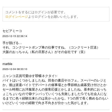
コメントをするにはログインが必要です。
ログインページ
よりログインをお願いいたします。
セピアミーコ
2023-12-15 22:36:14
手が脱げる…
それ、コンクリートポンプ車の仕事ですね。（コンクリート圧送）
大阪のおっちゃん（私の旦那さん）がその会社です（笑）
marble
2023-12-04 08:33:10
ニャンコ店員可愛ゆす😻蝶ネクタイ✨
バイトはいくつかしましたね。田舎の書店やカフェ。スーパーのレジと
か。後は派遣バイトでデパートの催事場とか季節柄お歳暮受け付けとか
セール時期にお洋服屋さんの接客応援とかしましたね。基本的におっち
ょこちょいなので😅テンパっていくつも失敗しました💦でも社会人にな
るまでに色々経験出来たのは良かったかな。1つの所で長く務めるのもい
いけどいくつかの経験で向き不向きが分かった気がします。