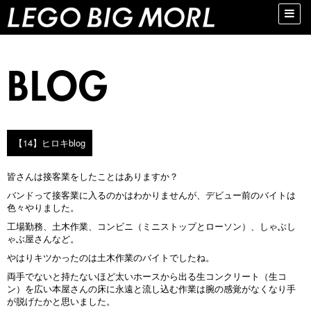
Toggle
naviga
【14】ヒロキblog
皆さんは接客業をしたことはありますか？
バンドって接客業に入るのかはわかりませんが、デビュー前のバイトは
色々やりました。
工場勤務、土木作業、コンビニ（ミニストップとローソン）、しゃぶし
ゃぶ屋さんなど。
やはりキツかったのは土木作業のバイトでしたね。
両手でないと持たないほど太いホースから出る生コンクリート（生コ
ン）を広い本屋さんの床に永遠と流し込む作業は腕の感覚がなくなり手
が脱げたかと思いました。