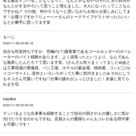
私も最近テンパることなくなって、なんとかなるやろ(そのときの自分が
なんとかするやろ)って思うこと増えました。大人になったってことなん
ですかね？ その他、何やろうなーと思いながらお知らせ楽しみにしてま
す！お喋りですか？りょーへーさんのトークライブゲストやったらいい
なとか勝手に思ってます笑
もへじ
2023-11-28 20:56:18
自分も吃音持ちですが、究極の(？)接客業であるコールセンターのオペレ
ーターのバイト経験があります。よく頑張ったというより、なんであん
な無茶したんだろ？て思います笑。(さんざん吃りまくってましたw)あと
は工事現場の警備員、パン工場、ホテルの宴会場、焼肉屋、コンピニ(セ
イコーマート)…意外といろいろやってた事に気付きましたw それにして
もネコさん可愛いですね♡仕事の疲れがふっとびました！永遠に見てら
れます😊
sayaka
2023-11-28 20:50:49
テンパるような出来事を経験することで自分の弱さや人の優しさに気が
付けたりするのかもですね。店員さんの愛猫ちゃんもコレがある田中家
も可愛いです！