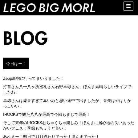
Toggle
naviga
今日はー！
Zepp新宿に行ってまいりました！
打首さん八十八ヶ所巡礼さん石野卓球さん、ほんま素晴らしいライブで
したわ！
卓球さんは爆音すぎて耳いぬと思い途中で出ましたが、音楽はやはりか
っこいい！
IROCKSで観た八八が最高で今回もまじで最高！
そして来年のIROCKSむちゃくちゃ楽しみ！ほんまに居心地の良いあった
かいフェス！季節もちょうど良い！
あれまー！明日で11月終わりでっか！ほんまでっか！