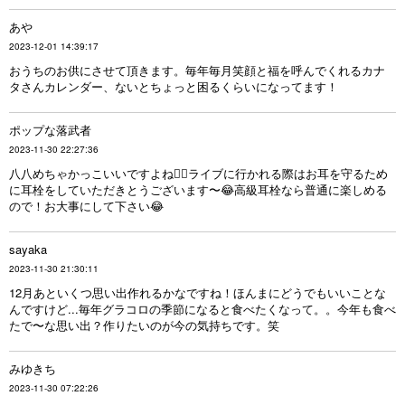
あや
2023-12-01 14:39:17
おうちのお供にさせて頂きます。毎年毎月笑顔と福を呼んでくれるカナ
タさんカレンダー、ないとちょっと困るくらいになってます！
ポップな落武者
2023-11-30 22:27:36
八八めちゃかっこいいですよね❤‍🔥ライブに行かれる際はお耳を守るため
に耳栓をしていただきとうございます〜😂高級耳栓なら普通に楽しめる
ので！お大事にして下さい😂
sayaka
2023-11-30 21:30:11
12月あといくつ思い出作れるかなですね！ほんまにどうでもいいことな
んですけど...毎年グラコロの季節になると食べたくなって。。今年も食べ
たで〜な思い出？作りたいのが今の気持ちです。笑
みゆきち
2023-11-30 07:22:26