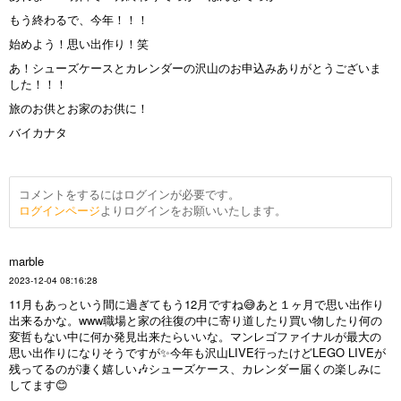
もう終わるで、今年！！！
始めよう！思い出作り！笑
あ！シューズケースとカレンダーの沢山のお申込みありがとうございま
した！！！
旅のお供とお家のお供に！
バイカナタ
コメントをするにはログインが必要です。
ログインページ
よりログインをお願いいたします。
marble
2023-12-04 08:16:28
11月もあっという間に過ぎてもう12月ですね😅あと１ヶ月で思い出作り
出来るかな。www職場と家の往復の中に寄り道したり買い物したり何の
変哲もない中に何か発見出来たらいいな。マンレゴファイナルが最大の
思い出作りになりそうですが✨今年も沢山LIVE行ったけどLEGO LIVEが
残ってるのが凄く嬉しい🎶シューズケース、カレンダー届くの楽しみに
してます😊