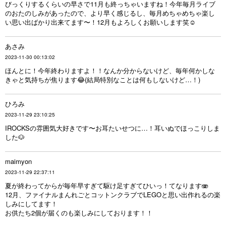
びっくりするくらいの早さで11月も終っちゃいますね！今年毎月ライブ
のおたのしみがあったので、より早く感じるし、毎月めちゃめちゃ楽し
い思い出ばかり出来てます〜！12月もよろしくお願いします笑☺️
あさみ
2023-11-30 00:13:02
ほんとに！今年終わりますよ！！なんか分からないけど、毎年何かしな
きゃと気持ちが焦ります😂(結局特別なことは何もしないけど…！)
ひろみ
2023-11-29 23:10:25
IROCKSの雰囲気大好きです〜お耳たいせつに…！耳いぬでほっこりしま
した🐶
maimyon
2023-11-29 22:37:11
夏が終わってからが毎年早すぎて駆け足すぎてひいっ！てなります🫨
12月、ファイナルまんれごとコットンクラブでLEGOと思い出作れるの楽
しみにしてます！
お供たち2個が届くのも楽しみにしております！！