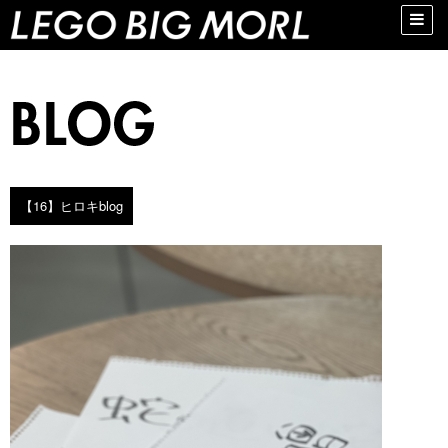
Toggle
naviga
【16】ヒロキblog