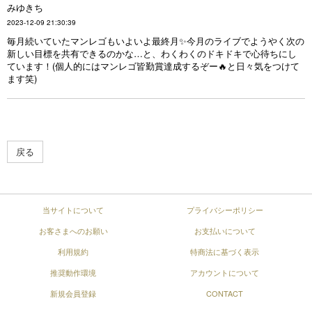
みゆきち
2023-12-09 21:30:39
毎月続いていたマンレゴもいよいよ最終月✨今月のライブでようやく次の
新しい目標を共有できるのかな…と、わくわくのドキドキで心待ちにし
ています！(個人的にはマンレゴ皆勤賞達成するぞー🔥と日々気をつけて
ます笑)
戻る
当サイトについて
プライバシーポリシー
お客さまへのお願い
お支払いについて
利用規約
特商法に基づく表示
推奨動作環境
アカウントについて
新規会員登録
CONTACT