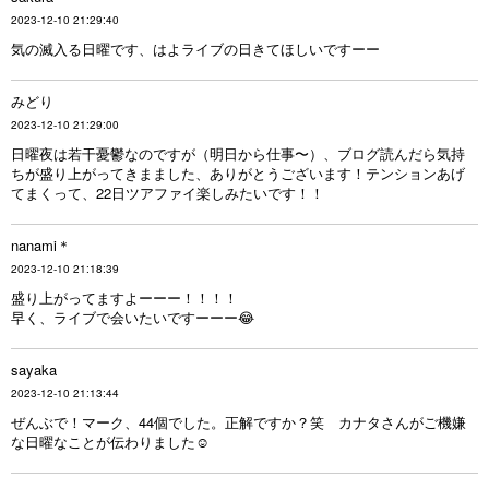
2023-12-10 21:29:40
気の滅入る日曜です、はよライブの日きてほしいですーー
みどり
2023-12-10 21:29:00
日曜夜は若干憂鬱なのですが（明日から仕事〜）、ブログ読んだら気持
ちが盛り上がってきまました、ありがとうございます！テンションあげ
てまくって、22日ツアファイ楽しみたいです！！
nanami＊
2023-12-10 21:18:39
盛り上がってますよーーー！！！！
早く、ライブで会いたいですーーー😂
sayaka
2023-12-10 21:13:44
ぜんぶで！マーク、44個でした。正解ですか？笑 カナタさんがご機嫌
な日曜なことが伝わりました☺︎