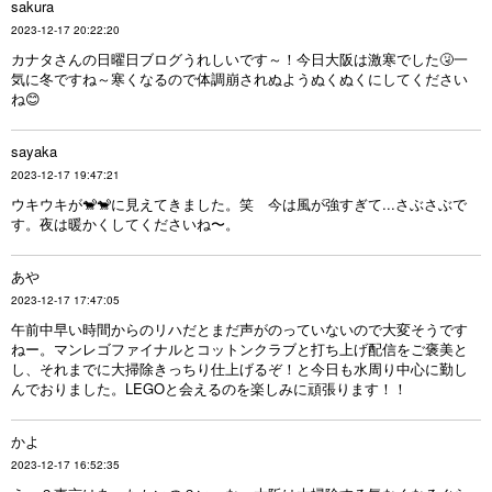
sakura
2023-12-17 20:22:20
カナタさんの日曜日ブログうれしいです～！今日大阪は激寒でした🤧一
気に冬ですね～寒くなるので体調崩されぬようぬくぬくにしてください
ね😊
sayaka
2023-12-17 19:47:21
ウキウキが🐒🐒に見えてきました。笑 今は風が強すぎて...さぶさぶで
す。夜は暖かくしてくださいね〜。
あや
2023-12-17 17:47:05
午前中早い時間からのリハだとまだ声がのっていないので大変そうです
ねー。マンレゴファイナルとコットンクラブと打ち上げ配信をご褒美と
し、それまでに大掃除きっちり仕上げるぞ！と今日も水周り中心に勤し
んでおりました。LEGOと会えるのを楽しみに頑張ります！！
かよ
2023-12-17 16:52:35