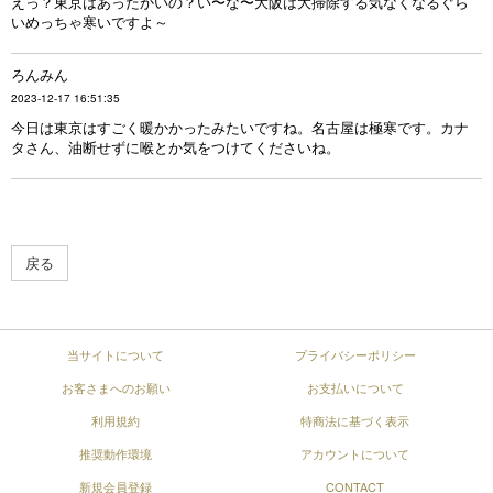
えっ？東京はあったかいの？い〜な〜大阪は大掃除する気なくなるぐら
いめっちゃ寒いですよ～
ろんみん
2023-12-17 16:51:35
今日は東京はすごく暖かかったみたいですね。名古屋は極寒です。カナ
タさん、油断せずに喉とか気をつけてくださいね。
戻る
当サイトについて
プライバシーポリシー
お客さまへのお願い
お支払いについて
利用規約
特商法に基づく表示
推奨動作環境
アカウントについて
新規会員登録
CONTACT