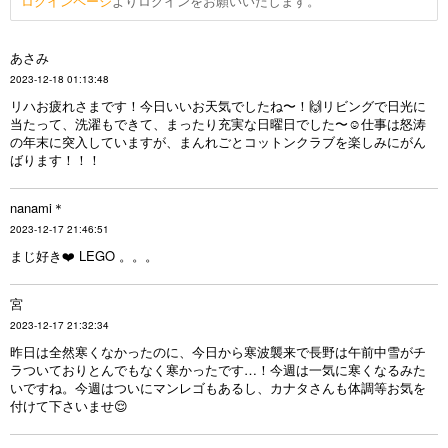
ログインページ
よりログインをお願いいたします。
あさみ
2023-12-18 01:13:48
リハお疲れさまです！今日いいお天気でしたね〜！🙌リビングで日光に
当たって、洗濯もできて、まったり充実な日曜日でした〜☺️仕事は怒涛
の年末に突入していますが、まんれごとコットンクラブを楽しみにがん
ばります！！！
nanami＊
2023-12-17 21:46:51
まじ好き❤️ LEGO 。。。
宮
2023-12-17 21:32:34
昨日は全然寒くなかったのに、今日から寒波襲来で長野は午前中雪がチ
ラついておりとんでもなく寒かったです…！今週は一気に寒くなるみた
いですね。今週はついにマンレゴもあるし、カナタさんも体調等お気を
付けて下さいませ😌