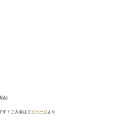
税込)
です！ご入会は
マイページ
より