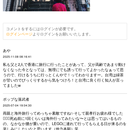
コメントをするにはログインが必要です。
ログインページ
よりログインをお願いいたします。
あや
2025-11-08 08:16:41
私も父と2人で香港に旅行に行ったことがあって、父が高齢であまり動け
なくなった今となっては、無理にでも誘って行ってよかったなぁって思
うので、行けるうちに行っとくんやで！ってわかりますー。台湾は緑茶
が甘いのでびっくりするから気をつけろ！と台湾に良く行く知人が言っ
てましたw
ポップな落武者
2025-07-04 19:04:30
両親と海外旅行ってめっちゃ素敵ですね✨️そして親孝行お疲れ様でした
🏋️‍♂️🌸死ぬ前に1回くらいは海外行ってみたいな〜とは思ってはいるもの
の、なかなか腰が重いので、LEGOに連れて行ってもらえる日が来るのを
楽しみにしたいなと思います（他力本願）笑