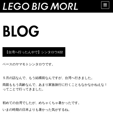
Toggle
naviga
【台湾へ行ったんやで】シンタロウ♯22
ベースのヤマモトシンタロウです。
５月の話なんで、もう結構前なんですが、台湾へ行きました。
両親ももう高齢なんで、あまり家族旅行に行くこともなかなかねえな！
ってことで行ってきました。
初めての台湾でしたが、めちゃくちゃ暑かったです。
いまの時期の日本よりも暑かった気がするね。