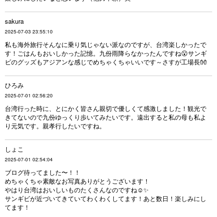
sakura
2025-07-03 23:55:10
私も海外旅行そんなに乗り気じゃない派なのですが、台湾楽しかったで
す！ごはんもおいしかった記憶。九份雨降らなかったんですね😮サンギ
ビのグッズもアジアンな感じでめちゃくちゃいいです～さすが工場長👐
ひろみ
2025-07-01 02:56:20
台湾行った時に、とにかく皆さん親切で優しくて感激しました！観光で
きてないので九份ゆっくり歩いてみたいです。遠出すると私の母も私よ
り元気です。親孝行したいですね。
しょこ
2025-07-01 02:54:04
ブログ待ってました〜！！
めちゃくちゃ素敵なお写真ありがとうございます！
やはり台湾はおいしいものたくさんなのですね☺️✨
サンギビが近づいてきていてわくわくしてます！あと数日！楽しみにし
てます！