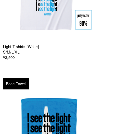
Light T-shirts [White]
S/M/L/XL
¥3,500
Face Towel