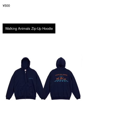
¥500
Walking Animals Zip-Up Hoodie