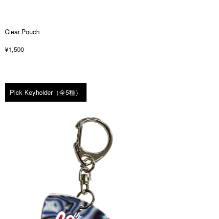
Clear Pouch
¥1,500
Pick Keyholder（全5種）