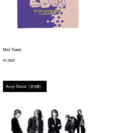
Mini Towel
¥1,500
Acryl Stand（全5種）