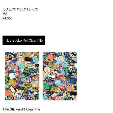
カナたび ロングTシャツ
M/L
¥4,500
Title Sticker A4 Clear File
Title Sticker A4 Clear File