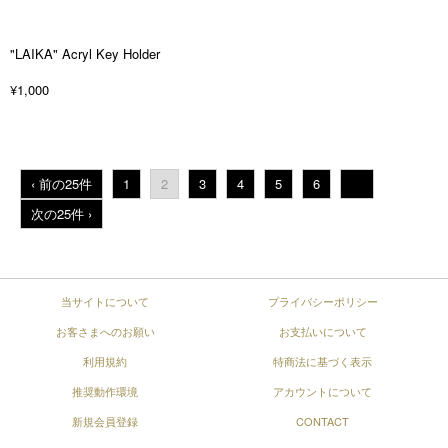
"LAIKA" Acryl Key Holder
¥1,000
‹ 前の25件
1
2
3
4
5
6
...
次の25件 ›
当サイトについて
プライバシーポリシー
お客さまへのお願い
お支払いについて
利用規約
特商法に基づく表示
推奨動作環境
アカウントについて
新規会員登録
CONTACT