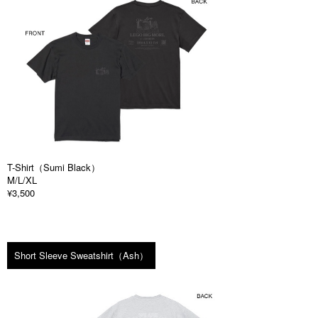
T-Shirt（Sumi Black）
M/L/XL
¥3,500
Short Sleeve Sweatshirt（Ash）