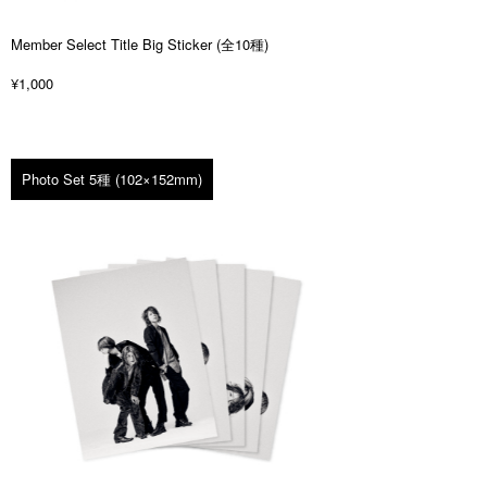
Member Select Title Big Sticker (全10種)
¥1,000
Photo Set 5種 (102×152mm)