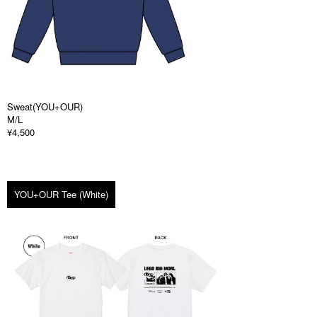
Sweat(YOU+OUR)
M/L
¥4,500
YOU+OUR Tee (White)