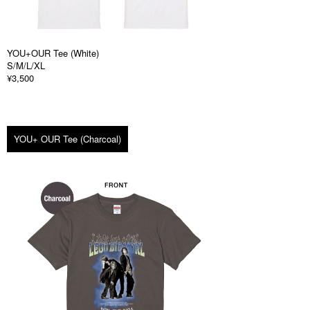
YOU+OUR Tee (White)
S/M/L/XL
¥3,500
YOU+ OUR Tee (Charcoal)