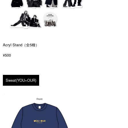
Acryl Stand（全5種）
¥500
Sweat(YOU+OUR)