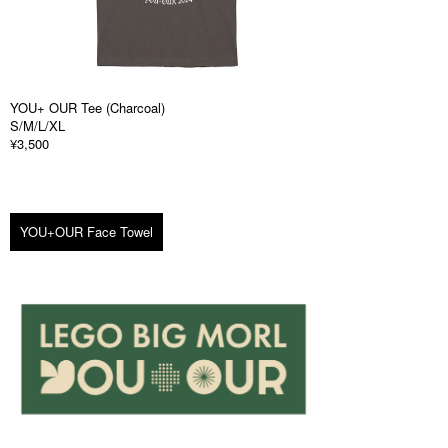
YOU+ OUR Tee (Charcoal)
S/M/L/XL
¥3,500
YOU+OUR Face Towel