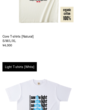
Core T-shirts [Natural]
S/M/L/XL
¥4,000
Light T-shirts [White]