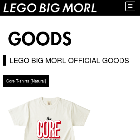
Toggle
naviga
LEGO BIG MORL OFFICIAL GOODS
Core T-shirts [Natural]