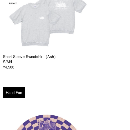
Short Sleeve Sweatshirt（Ash）
S/M/L
¥4,500
Hand Fan