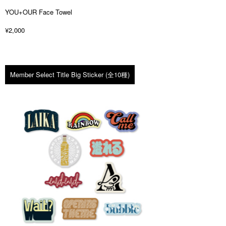
YOU+OUR Face Towel
¥2,000
Member Select Title Big Sticker (全10種)