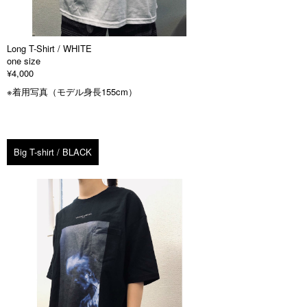
Long T-Shirt / WHITE
one size
¥4,000
※着用写真（モデル身長155cm）
Big T-shirt / BLACK