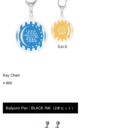
Key Chain
¥ 800
Ballpoint Pen / BLACK INK（2本セット）