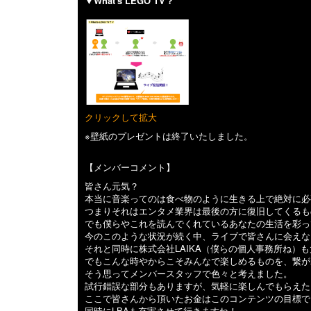
▼What's LEGO TV？
クリックして拡大
※壁紙のプレゼントは終了いたしました。
【メンバーコメント】
皆さん元気？
本当に音楽ってのは食べ物のように生きる上で絶対に必
つまりそれはエンタメ業界は最後の方に復旧してくるも
でも僕らやこれを読んでくれているあなたの生活を彩っ
今のこのような状況が続く中、ライブで皆さんに会えな
それと同時に株式会社LAIKA（僕らの個人事務所ね）
でもこんな時やからこそみんなで楽しめるものを、繋が
そう思ってメンバースタッフで色々と考えました。
試行錯誤な部分もありますが、気軽に楽しんでもらえた
ここで皆さんから頂いたお金はこのコンテンツの目標で
同時にLBAも充実させて行きますね！