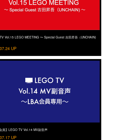
TV Vol.15 LEGO MEETING 〜 Special Guest 吉田昇吾（UNCHAIN)
07.24 UP
会員】LEGO TV Vol.14 MV副音声
07.17 UP