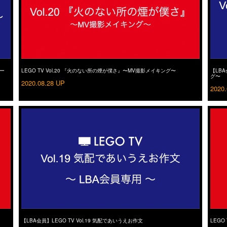
ュー
LEGO TV Vol.20 『火のない所の煙が僕さ』〜MV撮影メイキング〜
【LBA
グ〜
2020.08.28 UP
2020.
【LBA会員】LEGO TV Vol.19 気配であいうえお作文
LEGO