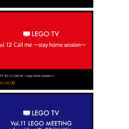
V Vol.12 Call me 〜stay home session〜
07.03 UP