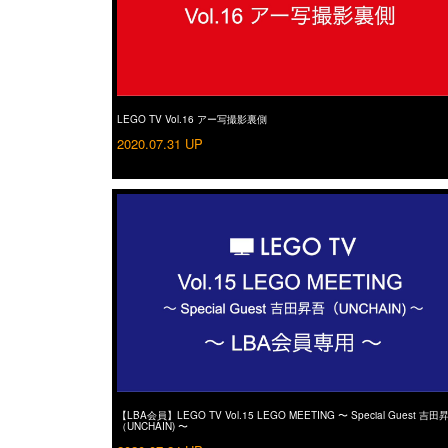
LEGO TV Vol.16 アー写撮影裏側
2020.07.31 UP
【LBA会員】LEGO TV Vol.15 LEGO MEETING 〜 Special Guest 吉田
（UNCHAIN) 〜