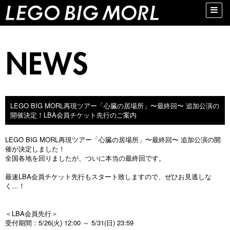
Toggle
naviga
LEGO BIG MORL再現ツアー「心臓の居場所」〜最終回〜 追加公演の
開催決定！LBA会員チケット先行のご案内
LEGO BIG MORL再現ツアー「心臓の居場所」〜最終回〜 追加公演の開
催が決定しました！
全国各地を回りましたが、ついに本当の最終回です。
最速LBA会員チケット先行もスタート致しますので、ぜひお見逃しな
く…！
＜LBA会員先行＞
受付期間：5/26(火) 12:00 ～ 5/31(日) 23:59