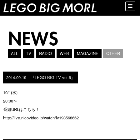
Toggle
naviga
ALL
TV
RADIO
WEB
MAGAZINE
OTHER
2014.09.19
『LEGO BIG TV vol.6』
10/1(水)
20:00〜
番組URLはこちら！
http://live.nicovideo.jp/watch/lv193568662