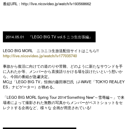
番組URL：
http://live.nicovideo.jp/watch/lv193568662
2014.05.01
『LEGO BIG TV vol.5 ニコ生出張編』
LEGO BIG MORL ニコニコ生放送配信サイトはこちら!!
http://live.nicovideo.jp/watch/lv177035740
事故から復活に向けての道のりや苦難、どのように新たなサウンドを手
に入れたか等、メンバーから直接語りかける場を設けたいという想いか
ら、今回の番組が急遽決定。
MCは「LEGO BIG TV」恒例の藤田琢巳氏（J-WAVE「TOKYO REAL-EY
ES」ナビゲーター）が務める。
「LEGO BIG MORL Spring Tour 2014“Something New”～雪辱編～」で来
場者によって撮影された無数の写真からメンバーがベストショットをセ
レクトする企画など、様々な 企画が用意されている!