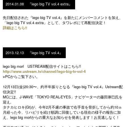
2014.01.08
『lego big TV vol.4 extra』
先日配信された『lego big TV vol.4』を新たにメンバーコメントを加え、
「lego big TV vol.4 extra」として、タワレボにて再配信決定！
詳細はこちら!!
2013.12.13
『lego big TV vol.4』
lego big morl USTREAM配信サイトはこちら!!
http://www.ustream.tv/channel/lego-big-tv-vol-4
※PCからご覧下さい。
12月13日(金)20:30〜、約半年振りとなる『lego big TV vol.4』Ustream配
信決定!!
MCには、J-WAVE「TOKYO REAL-EYES」ナビゲーターの藤田琢巳氏を
迎え,
タナカヒロキ(Gt)が、今年2月不慮の事故で右手首を骨折してから約10ヵ
月経った今、リハビリを続け順調に回復している現在の様子の報告に加
え、lego big morlからの重大なお知らせを発表します！お見逃しなく！