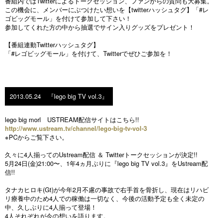
番組内ではTwitterによるトークセッション、ファンからの質問も大募集。
この機会に、メンバーにぶつけたい想いを【twitterハッシュタグ】「#レ
ゴビッグモール」を付けて参加して下さい！
参加してくれた方の中から抽選でサイン入りグッズをプレゼント！
【番組連動Twitterハッシュタグ】
「#レゴビッグモール」を付けて、Twitterでぜひご参加を！
2013.05.24
『lego big TV vol.3』
lego big morl USTREAM配信サイトはこちら!!
http://www.ustream.tv/channel/lego-big-tv-vol-3
※PCからご覧下さい。
久々に4人揃ってのUstream配信 ＆ Twitterトークセッションが決定!!
5月24日(金)21:00〜、1年4ヵ月ぶりに『lego big TV vol.3』をUstream配
信!!
タナカヒロキ(Gt)が今年2月不慮の事故で右手首を骨折し、現在はリハビ
リ療養中のため4人での稼働は一切なく、今後の活動予定も全く未定の
中、久しぶりに4人揃って登場！
4人それぞれが今の想いを語ります。