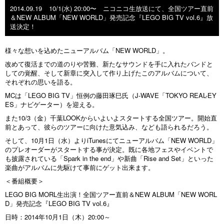
2014.09.19
10/1(水) 20:00〜 ニコニコ生放送にて、全国ツアー直前
＆NEW ALBUM「NEW WORLD」発売記念『LEGO BIG TV vol.6』放
送決定！
様々な想いを込めたニューアルバム「NEW WORLD」。
改めて復活までの道のりや苦難、新たなサウンドを手に入れたバンドと
しての覚醒、そして新章に突入して作り上げたこのアルバムについて、
それぞれの思いを語る。
MCは「LEGO BIG TV」恒例の藤田琢巳氏（J-WAVE「TOKYO REAL-EY
ES」ナビゲーター）を迎える。
また10/3（金）千葉LOOKからいよいよスタートする全国ツアー。開始直
前とあって、彼らのツアーに向けた意気込み、なども語られるだろう。
そして、10月1日（水）よりiTunesにてニューアルバム「NEW WORLD」
のプレオーダーがスタートする事が決定。既に各地フェスやイベントで
も披露されている「Spark in the end」や新曲「Rise and Set」といった
楽曲がアルバムに先駆けて事前にゲット出来ます。
＜番組概要＞
LEGO BIG MORL生出演！全国ツアー直前＆NEW ALBUM「NEW WORL
D」発売記念『LEGO BIG TV vol.6』
日時：2014年10月1日（木）20:00～