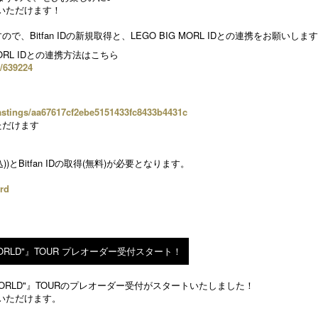
いただけます！
で、Bitfan IDの新規取得と、LEGO BIG MORL IDとの連携をお願いしま
 MORL IDとの連携方法はこちら
s/639224
castings/aa67617cf2ebe5151433fc8433b4431c
ただけます
))とBitfan IDの取得(無料)が必要となります。
rd
W WORLD"』TOUR プレオーダー受付スタート！
NEW WORLD"』TOURのプレオーダー受付がスタートいたしました！
いただけます。