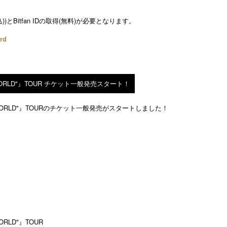
))とBitfan IDの取得(無料)が必要となります。
rd
W WORLD"』TOUR チケット一般発売スタート！
NEW WORLD"』TOURのチケット一般発売がスタートしました！
WORLD"』TOUR