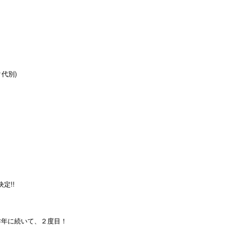
ク代別)
定!!
して昨年に続いて、２度目！