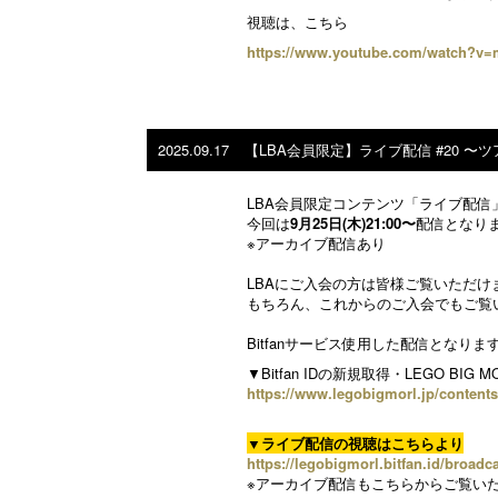
視聴は、こちら
https://www.youtube.com/watch?
2025.09.17
【LBA会員限定】ライブ配信 #20 〜
LBA会員限定コンテンツ「ライブ配信
今回は
9月25日(木)21:00〜
配信となり
※アーカイブ配信あり
LBAにご入会の方は皆様ご覧いただけ
もちろん、これからのご入会でもご覧
Bitfanサービス使用した配信となりますの
▼Bitfan IDの新規取得・LEGO BIG
https://www.legobigmorl.jp/content
▼ライブ配信の視聴はこちらより
https://legobigmorl.bitfan.id/broa
※アーカイブ配信もこちらからご覧い