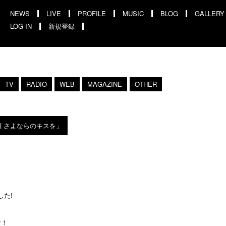
NEWS
LIVE
PROFILE
MUSIC
BLOG
GALLERY
LOG IN
新規登録
TV
RADIO
WEB
MAGAZINE
OTHER
違う笑顔 さよならのキスを」
た!
す！