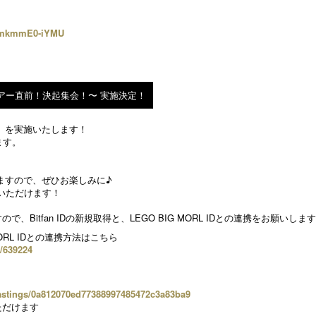
v=mkmmE0-iYMU
ツアー直前！決起集会！〜 実施決定！
」を実施いたします！
ます。
ますので、ぜひお楽しみに♪
いただけます！
で、Bitfan IDの新規取得と、LEGO BIG MORL IDとの連携をお願いしま
 MORL IDとの連携方法はこちら
s/639224
dcastings/0a812070ed77388997485472c3a83ba9
ただけます