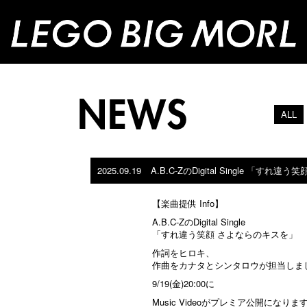
ALL
2025.09.19
A.B.C-ZのDigital Single 「すれ
【楽曲提供 Info】
A.B.C-ZのDigital Single
「すれ違う笑顔 さよならのキスを」
作詞をヒロキ、
作曲をカナタとシンタロウが担当しまし
9/19(金)20:00に
Music Videoがプレミア公開になりま