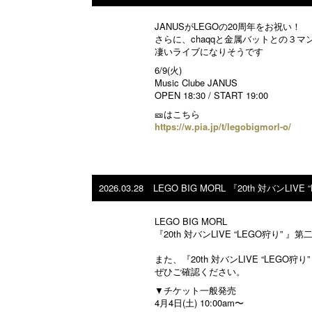
JANUSがLEGOの20周年をお祝い！
さらに、chaqqと金属バットとの３マ
凄いライブになりそうです
6/9(火)
Music Clube JANUS
OPEN 18:30 / START 19:00
🎫はこちら
https://w.pia.jp/t/legobigmorl-o/
2026.03.28
LEGO BIG MORL 『20th 対バンLI
LEGO BIG MORL
『20th 対バンLIVE “LEGO狩り” 
また、『20th 対バンLIVE “LEG
ぜひご確認ください。
▼チケット一般発売
4月4日(土) 10:00am〜