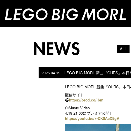
ALL
2026.04.19
LEGO BIG MORL 新曲『OURS』本
LEGO BIG MORL 新曲『OURS』
配信サイト
🎧
https://orcd.co/lbm
📺Music Video
4.19 21:00にプレミア公開‼️
https://youtu.be/x-DK0AeX8gA