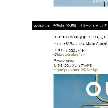
2026.04.18
今夜0時『OURS』リリース！そして明日21:
LEGO BIG MORL 新曲『OUR
さらに！明日の21:00にMusic Vid
『OURS』配信サイト
🎧
https://orcd.co/lbm
📺Music Video
4.19 21:00にプレミア公開‼️
https://youtu.be/x-DK0AeX8gA