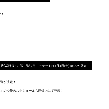
ン！
VE “LEGO狩り” 』第二弾決定！チケットは4月4日(土)10:00〜発売！
』第二弾が決定！
O狩り” 』の今後のスケジュールも画像内にて発表！