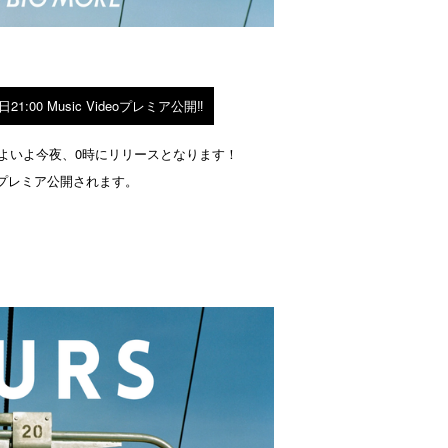
00 Music Videoプレミア公開‼️
S』がいよいよ今夜、0時にリリースとなります！
eoがプレミア公開されます。