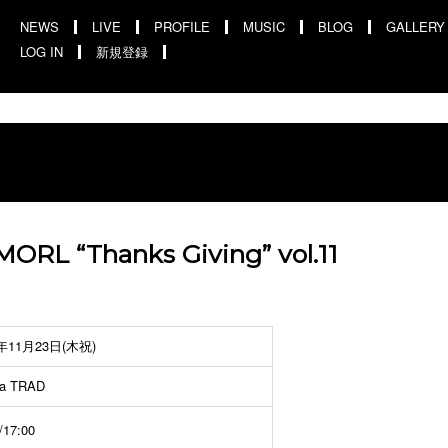
NEWS
LIVE
PROFILE
MUSIC
BLOG
GALLERY
LOG IN
新規登録
ORL “Thanks Giving” vol.11
7年11月23日(木祝)
a TRAD
/17:00