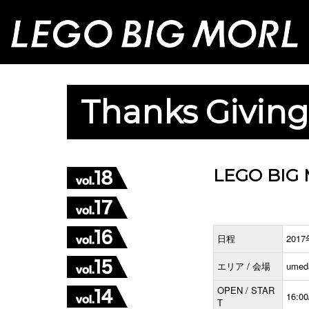
Thanks Giving
LEGO BIG M
日程
201
エリア / 会場
umed
OPEN / STAR
16:00
T