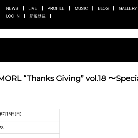
NEWS
LIVE
PROFILE
MUSIC
BLOG
GALLERY
LOG IN
新規登録
ORL “Thanks Giving” vol.18 〜Special
5年7月6日(日)
WX