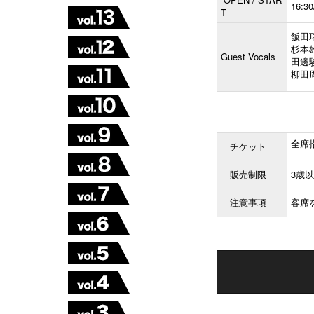
16:30
T
飯田瑞規
杉本
Guest Vocals
田邊駿
柳田
全席指
チケット
販売制限
3歳
注意事項
客席