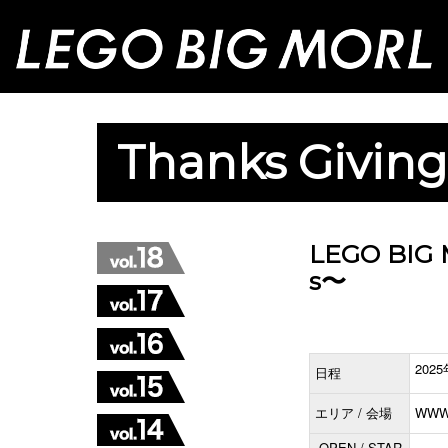
Thanks Giving
LEGO BIG M
s〜
202
日程
エリア / 会場
WW
OPEN / STAR