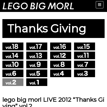
Toggle
naviga
Thanks Giving
lego big morl LIVE 2012 “Thanks Gi
ving” vol.2