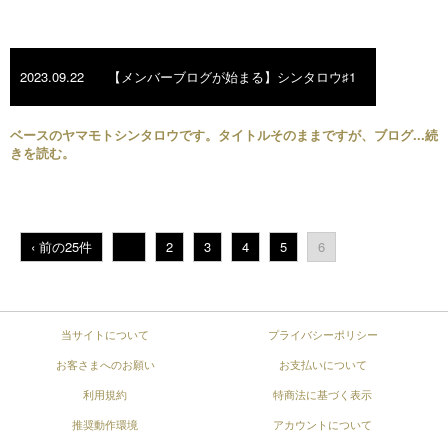
2023.09.22
【メンバーブログが始まる】シンタロウ♯1
ベースのヤマモトシンタロウです。タイトルそのままですが、ブログ...続
きを読む。
‹ 前の25件
...
2
3
4
5
6
当サイトについて
プライバシーポリシー
お客さまへのお願い
お支払いについて
利用規約
特商法に基づく表示
推奨動作環境
アカウントについて