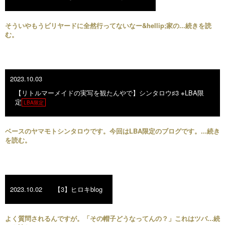
そういやもうビリヤードに全然行ってないなー&hellip;家の...続きを読
む。
2023.10.03
【リトルマーメイドの実写を観たんやで】シンタロウ♯3 ※LBA限
定
LBA限定
ベースのヤマモトシンタロウです。今回はLBA限定のブログです。...続き
を読む。
2023.10.02
【3】ヒロキblog
よく質問されるんですが。「その帽子どうなってんの？」これはツバ...続