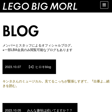
Toggle
naviga
メンバーとスタッフによるオフィシャルブログ。
※一部LBA会員のみ閲覧可能なブログもあります
2023.10.07
【4】ヒロキblog
キンタさんのミュージカル。見てるこっちが緊張しすぎて、『出番よ...続
きを読む。
2023.10.05
みんな趣味は続いてますか？？